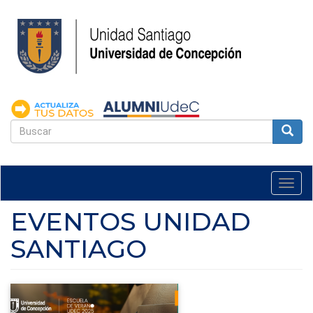
Pasar
al
contenido
principal
FORMULARIO
DE
Buscar
BÚSQUEDA
Togg
navi
EVENTOS UNIDAD
SANTIAGO