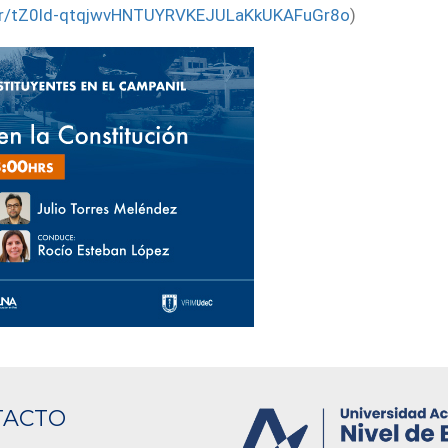
ster/tZ0ld-qtqjwvHNTUYRVKEJULaKkUKAFuGr8o
)
TACTO