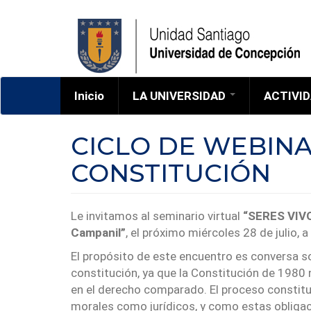
Pasar
al
contenido
principal
Inicio
LA UNIVERSIDAD
ACTIVI
Corporacion
CICLO DE WEBINAR
Campus
CONSTITUCIÓN
CUENTA ANUAL
HIMNO
HISTORIA
Le invitamos al seminario virtual
“SERES VIV
Campanil”
, el próximo miércoles 28 de julio, 
MAPAS
El propósito de este encuentro es conversa s
MEMORIAS UDEC
constitución, ya que la Constitución de 1980
PROFESORES
en el derecho comparado. El proceso constituy
EMÉRITOS
morales como jurídicos, y como estas obligaci