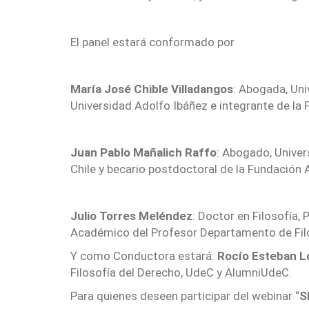
SÍMBOLOS
UNIVERSITARIOS
UDEC EN CIFRAS
El panel estará conformado por
PLAN ESTRATÉGICO
DOCUMENTOS
María José Chible Villadangos
: Abogada, Uni
Universidad Adolfo Ibáñez e integrante de la 
Juan Pablo Mañalich Raffo
: Abogado, Univer
Chile y becario postdoctoral de la Fundación
Julio Torres Meléndez
: Doctor en Filosofía, 
Académico del Profesor Departamento de Filo
Y como Conductora estará:
Rocío Esteban L
Filosofía del Derecho, UdeC y AlumniUdeC.
Para quienes deseen participar del webinar “
S