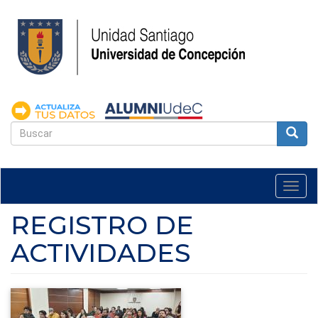
Pasar
al
contenido
principal
FORMULARIO
DE
Buscar
BÚSQUEDA
Togg
navi
REGISTRO DE
ACTIVIDADES