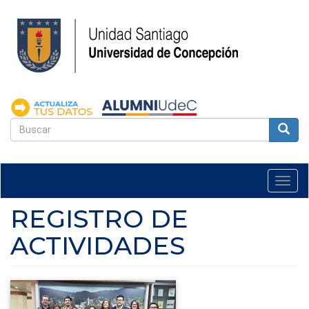
Pasar
al
contenido
principal
FORMULARIO
DE
Buscar
BÚSQUEDA
Togg
navi
REGISTRO DE
ACTIVIDADES