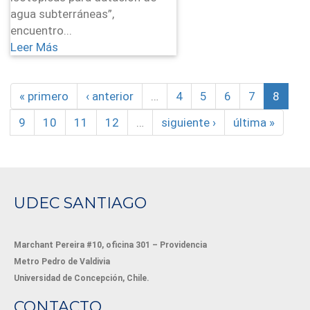
agua subterráneas”,
encuentro...
Leer Más
« primero
‹ anterior
…
4
5
6
7
8
9
10
11
12
…
siguiente ›
última »
UDEC SANTIAGO
Marchant Pereira #10, oficina 301 – Providencia
Metro Pedro de Valdivia
Universidad de Concepción, Chile.
CONTACTO