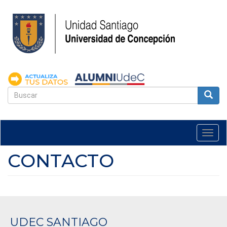
Pasar
al
contenido
principal
FORMULARIO
DE
Buscar
BÚSQUEDA
Togg
navi
CONTACTO
UDEC SANTIAGO