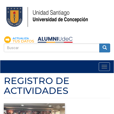
Pasar
al
contenido
principal
FORMULARIO
DE
Buscar
BÚSQUEDA
Togg
navi
REGISTRO DE
ACTIVIDADES