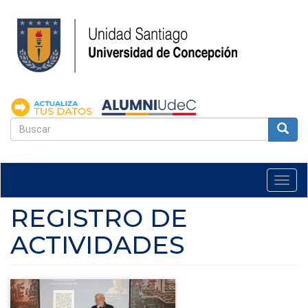
Pasar
al
contenido
principal
FORMULARIO
DE
Buscar
BÚSQUEDA
Togg
navi
REGISTRO DE
ACTIVIDADES