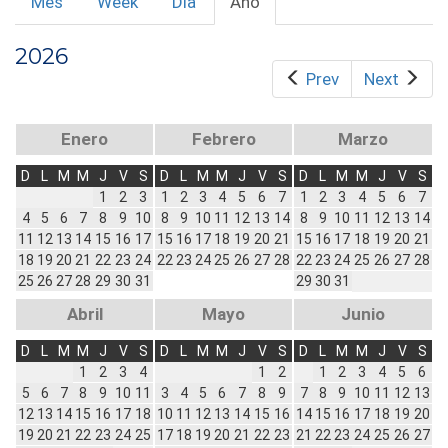
Mes
Week
Día
Año
(solapa
PRINCIPALES
activa)
2026
Prev
Next
Enero
Febrero
Marzo
D
L
M
M
J
V
S
D
L
M
M
J
V
S
D
L
M
M
J
V
S
1
2
3
1
2
3
4
5
6
7
1
2
3
4
5
6
7
4
5
6
7
8
9
10
8
9
10
11
12
13
14
8
9
10
11
12
13
14
11
12
13
14
15
16
17
15
16
17
18
19
20
21
15
16
17
18
19
20
21
18
19
20
21
22
23
24
22
23
24
25
26
27
28
22
23
24
25
26
27
28
25
26
27
28
29
30
31
29
30
31
Abril
Mayo
Junio
D
L
M
M
J
V
S
D
L
M
M
J
V
S
D
L
M
M
J
V
S
1
2
3
4
1
2
1
2
3
4
5
6
5
6
7
8
9
10
11
3
4
5
6
7
8
9
7
8
9
10
11
12
13
12
13
14
15
16
17
18
10
11
12
13
14
15
16
14
15
16
17
18
19
20
19
20
21
22
23
24
25
17
18
19
20
21
22
23
21
22
23
24
25
26
27