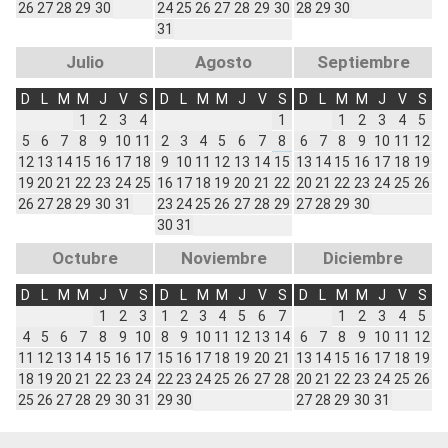
26
27
28
29
30
24
25
26
27
28
29
30
28
29
30
31
Julio
Agosto
Septiembre
D
L
M
M
J
V
S
D
L
M
M
J
V
S
D
L
M
M
J
V
S
1
2
3
4
1
1
2
3
4
5
5
6
7
8
9
10
11
2
3
4
5
6
7
8
6
7
8
9
10
11
12
12
13
14
15
16
17
18
9
10
11
12
13
14
15
13
14
15
16
17
18
19
19
20
21
22
23
24
25
16
17
18
19
20
21
22
20
21
22
23
24
25
26
26
27
28
29
30
31
23
24
25
26
27
28
29
27
28
29
30
30
31
Octubre
Noviembre
Diciembre
D
L
M
M
J
V
S
D
L
M
M
J
V
S
D
L
M
M
J
V
S
1
2
3
1
2
3
4
5
6
7
1
2
3
4
5
4
5
6
7
8
9
10
8
9
10
11
12
13
14
6
7
8
9
10
11
12
11
12
13
14
15
16
17
15
16
17
18
19
20
21
13
14
15
16
17
18
19
18
19
20
21
22
23
24
22
23
24
25
26
27
28
20
21
22
23
24
25
26
25
26
27
28
29
30
31
29
30
27
28
29
30
31