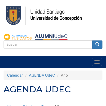
Pasar
al
contenido
principal
FORMULARIO
DE
Buscar
BÚSQUEDA
Togg
navi
Calendar
AGENDA UdeC
Año
AGENDA UDEC
SOLAPAS