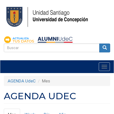
Pasar
al
contenido
principal
FORMULARIO
DE
Buscar
BÚSQUEDA
Togg
navi
AGENDA UdeC
Mes
AGENDA UDEC
SOLAPAS