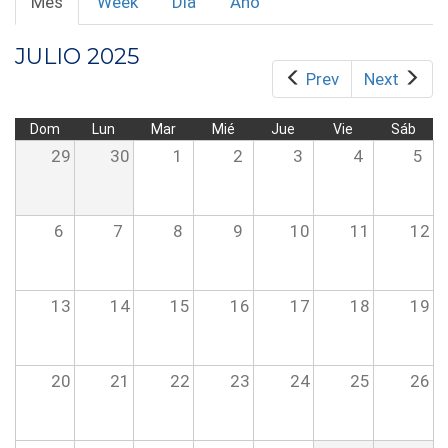
Mes
(solapa
Week
Día
Año
PRINCIPALES
activa)
JULIO 2025
Prev
Next
Dom
Lun
Mar
Mié
Jue
Vie
Sáb
29
30
1
2
3
4
5
6
7
8
9
10
11
12
13
14
15
16
17
18
19
20
21
22
23
24
25
26