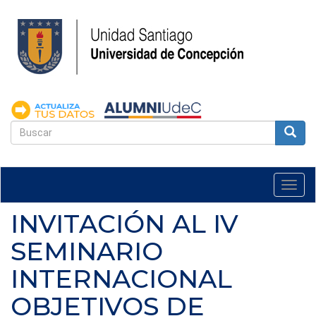
Pasar
al
contenido
principal
FORMULARIO
DE
Buscar
BÚSQUEDA
Togg
navi
INVITACIÓN AL IV
SEMINARIO
INTERNACIONAL
OBJETIVOS DE