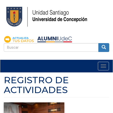
Pasar
al
contenido
principal
FORMULARIO
DE
Buscar
BÚSQUEDA
Togg
navi
REGISTRO DE
ACTIVIDADES