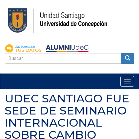
Pasar
al
contenido
principal
FORMULARIO
DE
Buscar
BÚSQUEDA
Togg
navi
UDEC SANTIAGO FUE
SEDE DE SEMINARIO
INTERNACIONAL
SOBRE CAMBIO