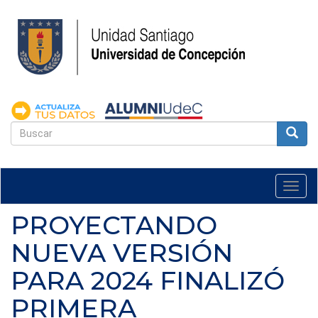
Pasar
al
contenido
principal
FORMULARIO
DE
Buscar
BÚSQUEDA
Togg
navi
PROYECTANDO
NUEVA VERSIÓN
PARA 2024 FINALIZÓ
PRIMERA