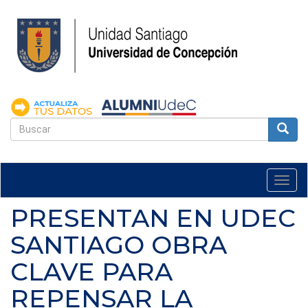
Pasar
al
contenido
principal
FORMULARIO
DE
Buscar
BÚSQUEDA
Togg
navi
PRESENTAN EN UDEC
SANTIAGO OBRA
CLAVE PARA
REPENSAR LA