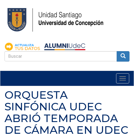
Pasar
al
contenido
principal
FORMULARIO
DE
Buscar
BÚSQUEDA
Togg
navi
ORQUESTA
SINFÓNICA UDEC
ABRIÓ TEMPORADA
DE CÁMARA EN UDEC