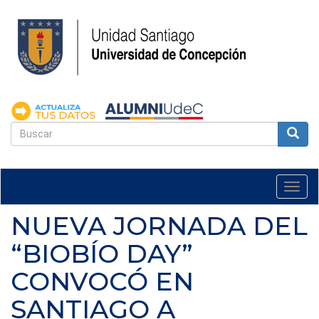
Pasar
al
contenido
principal
FORMULARIO
DE
Buscar
BÚSQUEDA
Togg
navi
NUEVA JORNADA DEL
“BIOBÍO DAY”
CONVOCÓ EN
SANTIAGO A