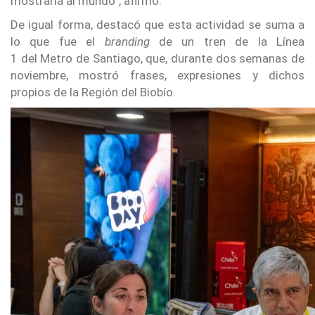
mostrarla al mundo”, afirmó.
De igual forma, destacó que esta actividad se suma a
lo que fue el
branding
de un tren de la Línea
1 del Metro de Santiago, que, durante dos semanas de
noviembre, mostró frases, expresiones y dichos
propios de la Región del Biobío.