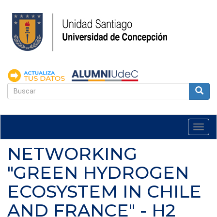
Pasar
al
contenido
principal
FORMULARIO
DE
Buscar
BÚSQUEDA
Togg
navi
NETWORKING
"GREEN HYDROGEN
ECOSYSTEM IN CHILE
AND FRANCE" - H2