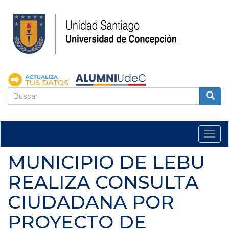
Pasar
al
contenido
principal
FORMULARIO
DE
Buscar
BÚSQUEDA
Togg
navi
MUNICIPIO DE LEBU
REALIZA CONSULTA
CIUDADANA POR
PROYECTO DE