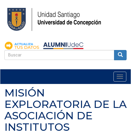
Pasar
al
contenido
principal
FORMULARIO
DE
Buscar
BÚSQUEDA
Togg
navi
MISIÓN
EXPLORATORIA DE LA
ASOCIACIÓN DE
INSTITUTOS