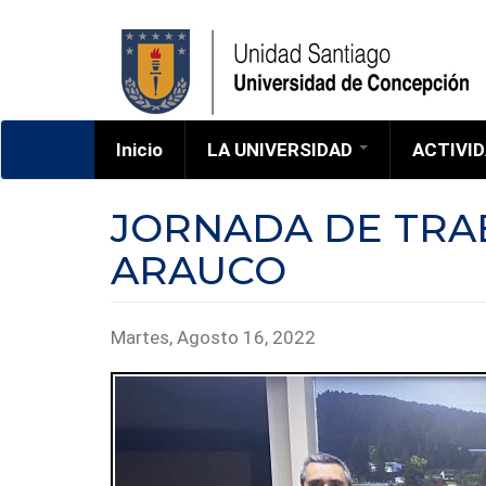
Pasar
al
contenido
principal
Inicio
LA UNIVERSIDAD
ACTIVI
Corporacion
JORNADA DE TRA
Campus
ARAUCO
CUENTA ANUAL
HIMNO
HISTORIA
Martes, Agosto 16, 2022
MAPAS
MEMORIAS UDEC
PROFESORES
EMÉRITOS