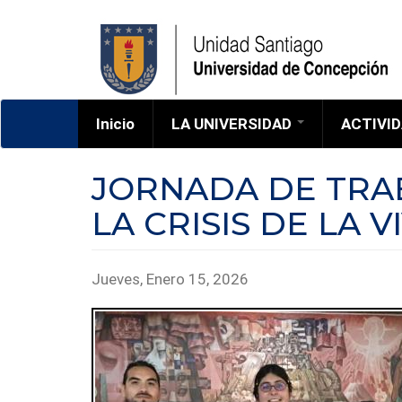
Pasar
al
contenido
principal
Inicio
LA UNIVERSIDAD
ACTIVI
Corporacion
JORNADA DE TRA
Campus
LA CRISIS DE LA 
CUENTA ANUAL
HIMNO
HISTORIA
Jueves, Enero 15, 2026
MAPAS
MEMORIAS UDEC
PROFESORES
EMÉRITOS