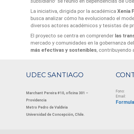
subsidiario”
se reunió en dependencias de UdeC
La iniciativa, dirigida por la académica
Xenia 
busca analizar cómo ha evolucionado el modelo 
diversos actores académicos y tesistas de p
El proyecto se centra en comprender
las tran
mercado y comunidades en la gobernanza del 
más efectivas y sostenibles
, contribuyendo a
UDEC SANTIAGO
CON
Fono:
Marchant Pereira #10, oficina 301 –
Email:
Providencia
Formula
Metro Pedro de Valdivia
Universidad de Concepción, Chile.