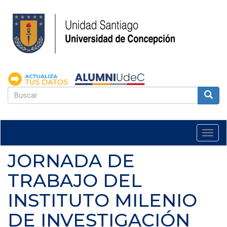
Pasar
al
contenido
principal
FORMULARIO
DE
Buscar
BÚSQUEDA
Togg
navi
JORNADA DE
TRABAJO DEL
INSTITUTO MILENIO
DE INVESTIGACIÓN