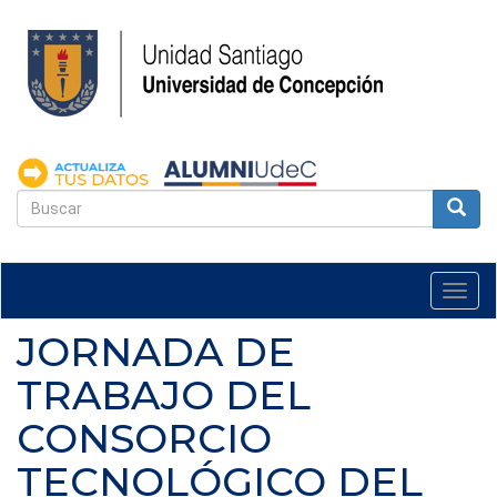
Pasar
al
contenido
principal
FORMULARIO
DE
Buscar
BÚSQUEDA
Togg
navi
JORNADA DE
TRABAJO DEL
CONSORCIO
TECNOLÓGICO DEL