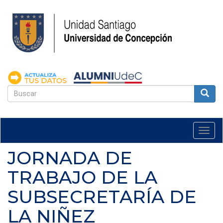
Pasar
al
contenido
principal
FORMULARIO
DE
Buscar
BÚSQUEDA
Togg
navi
JORNADA DE
TRABAJO DE LA
SUBSECRETARÍA DE
LA NIÑEZ