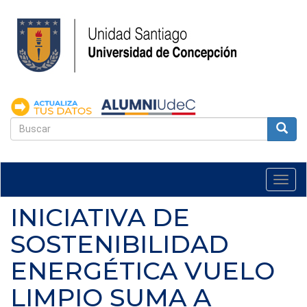
Pasar
al
contenido
principal
FORMULARIO
DE
Buscar
BÚSQUEDA
Togg
navi
INICIATIVA DE
SOSTENIBILIDAD
ENERGÉTICA VUELO
LIMPIO SUMA A