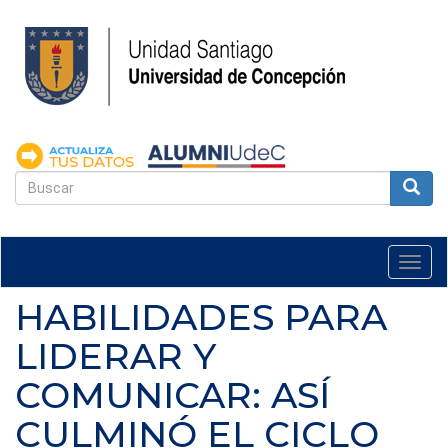
Pasar
al
contenido
principal
FORMULARIO
DE
Buscar
BÚSQUEDA
Togg
navi
HABILIDADES PARA
LIDERAR Y
COMUNICAR: ASÍ
CULMINÓ EL CICLO