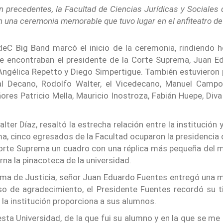
n precedentes, la Facultad de Ciencias Jurídicas y Sociales
n una ceremonia memorable que tuvo lugar en el anfiteatro de
eC Big Band marcó el inicio de la ceremonia, rindiendo h
 se encontraban el presidente de la Corte Suprema, Juan E
ngélica Repetto y Diego Simpertigue. También estuvieron pr
al Decano, Rodolfo Walter, el Vicedecano, Manuel Campos
res Patricio Mella, Mauricio Inostroza, Fabián Huepe, Diva
ter Díaz, resaltó la estrecha relación entre la institución
ma, cinco egresados de la Facultad ocuparon la presidencia 
Corte Suprema un cuadro con una réplica más pequeña del mu
a la pinacoteca de la universidad.
rema de Justicia, señor Juan Eduardo Fuentes entregó una
rso de agradecimiento, el Presidente Fuentes recordó su
 la institución proporciona a sus alumnos.
ta Universidad, de la que fui su alumno y en la que se me 