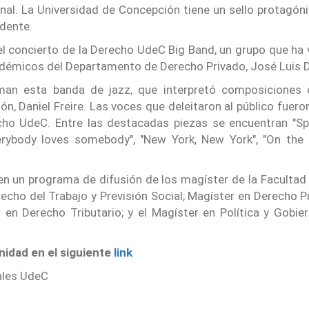
nal. La Universidad de Concepción tiene un sello protagónico
idente.
 concierto de la Derecho UdeC Big Band, un grupo que ha 
cadémicos del Departamento de Derecho Privado, José Luis D
an esta banda de jazz, que interpretó composiciones ch
n, Daniel Freire. Las voces que deleitaron al público fuero
o UdeC. Entre las destacadas piezas se encuentran "Splanky
verybody loves somebody", "New York, New York", "On the 
en un programa de difusión de los magíster de la Facultad 
recho del Trabajo y Previsión Social; Magíster en Derecho P
en Derecho Tributario; y el Magíster en Política y Gobier
nidad en el siguiente
link
iales UdeC