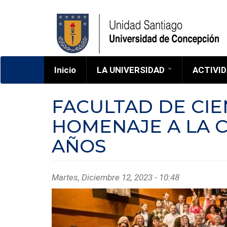
Pasar
al
contenido
principal
Inicio
LA UNIVERSIDAD
ACTIVI
Corporacion
FACULTAD DE CIE
Campus
HOMENAJE A LA C
CUENTA ANUAL
AÑOS
HIMNO
HISTORIA
MAPAS
Martes, Diciembre 12, 2023 - 10:48
MEMORIAS UDEC
PROFESORES
EMÉRITOS