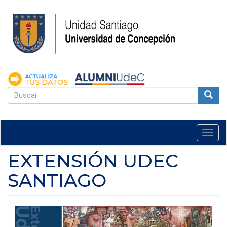
Pasar
al
contenido
principal
FORMULARIO
DE
Buscar
BÚSQUEDA
Togg
navi
EXTENSIÓN UDEC
SANTIAGO