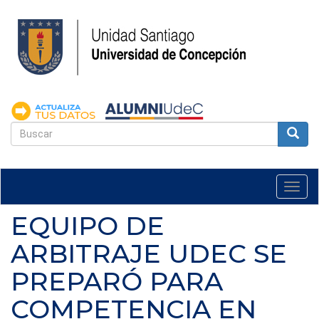
Pasar
al
contenido
principal
FORMULARIO
DE
Buscar
BÚSQUEDA
Togg
navi
EQUIPO DE
ARBITRAJE UDEC SE
PREPARÓ PARA
COMPETENCIA EN