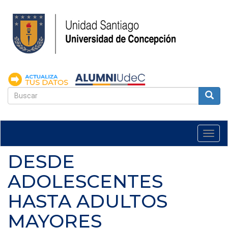
Pasar
al
contenido
principal
FORMULARIO
DE
Buscar
BÚSQUEDA
Togg
navi
DESDE
ADOLESCENTES
HASTA ADULTOS
MAYORES