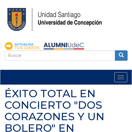
Pasar
al
contenido
principal
FORMULARIO
DE
Buscar
BÚSQUEDA
Togg
navi
ÉXITO TOTAL EN
CONCIERTO "DOS
CORAZONES Y UN
BOLERO" EN